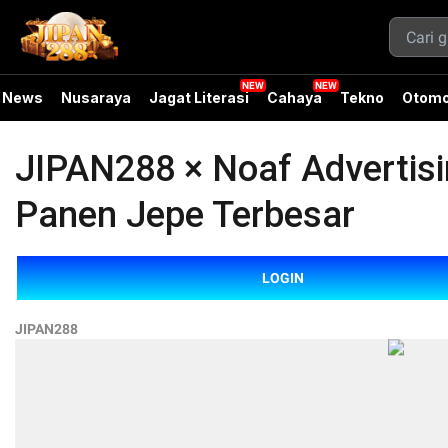
News
Nusaraya
Jagat Literasi
Cahaya
Tekno
Otomo
JIPAN288 × Noaf Advertisin
Panen Jepe Terbesar
LOGIN
JIPAN288